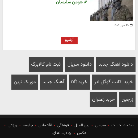
هومن سلیمیان
۲۰ مهر ۱۴۰۴
آرشیو
دانلود آهنگ جدید
دانلود سریال
ثبت نام کالابرگ
خرید اکانت گوگل ادز
خرید nft
آهنگ جدید
موزیک ترین
زرچین
خرید زعفران
صفحه نخست
سیاسی
بین الملل
فرهنگی
اقتصادی
جامعه
ورزشی
عکس
چندرسانه ای