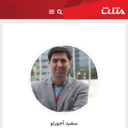
سعید آجورلو