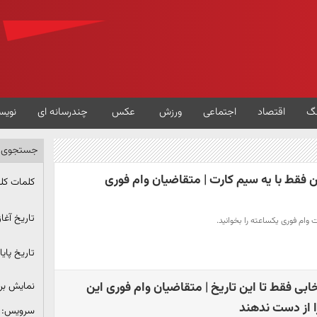
گ
اقتصاد
اجتماعی
ورزش
عکس
چندرسانه ای
نویس
جستجوی پ
 فقط با یه سیم کارت | متقاضیان وام فوری
کلمات کل
تاریخ آغاز
ت وام فوری یکساعته را بخوانید.
تاریخ پایا
خابی فقط تا این تاریخ | متقاضیان وام فوری این
نمایش ب
 از دست ندهند
سرویس: