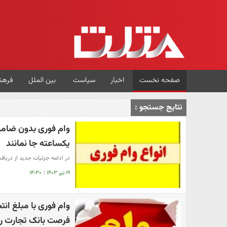
صفحه نخست
اخبار
سیاست
بین الملل
فرهن
نتایج جستجو :
وام فوری بدون ضامن
یکساعته جا نمانند
در ادامه جزئیات جدید از دریاف
۱۹ تیر ۱۴۰۳
|
۱۴:۳۰
وام فوری با مبلغ انت
فرصت بانک تجارت را