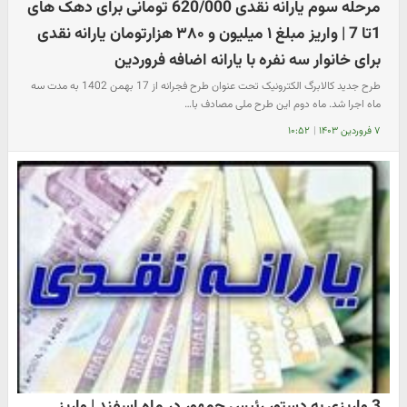
مرحله سوم یارانه نقدی 620/000 تومانی برای دهک های
1تا 7 | واریز مبلغ ۱ میلیون و ۳۸۰ هزارتومان یارانه نقدی
برای خانوار سه نفره با یارانه اضافه فروردین
طرح جدید کالابرگ الکترونیک تحت عنوان طرح فجرانه از 17 بهمن 1402 به مدت سه
ماه اجرا شد. ماه دوم این طرح ملی مصادف با…
۷ فروردین ۱۴۰۳
|
۱۰:۵۲
3 واریزی به دستور رئیس جمهور در ماه اسفند | واریز