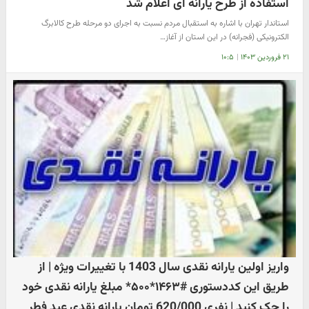
استفاده از طرح یارانه ای اعلام شد
استاندار تهران با اشاره به استقبال مردم نسبت به اجرای دو مرحله طرح کالابرگ
الکترونیکی (فجرانه) در این استان از آغاز…
۲۱ فروردین ۱۴۰۳
|
۱۰:۵
واریز اولین یارانه نقدی سال 1403 با تغییرات ویژه | از
طریق این کددستوری #۱۴۶۳*۵۰۰* مبلغ یارانه نقدی خود
را چک کنید | نفری 620/000 تومان یارانه نقدی عید فطر