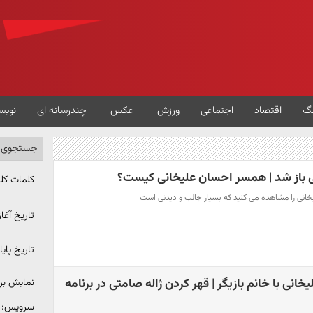
گ
اقتصاد
اجتماعی
ورزش
عکس
چندرسانه ای
نویس
جستجوی پ
 باز شد | همسر احسان علیخانی کیست؟
کلمات کل
یخانی را مشاهده می کنید که بسیار جالب و دیدنی است
تاریخ آغاز
تاریخ پایا
انی با خانم بازیگر | قهر کردن ژاله صامتی در برنامه
نمایش ب
سرویس: