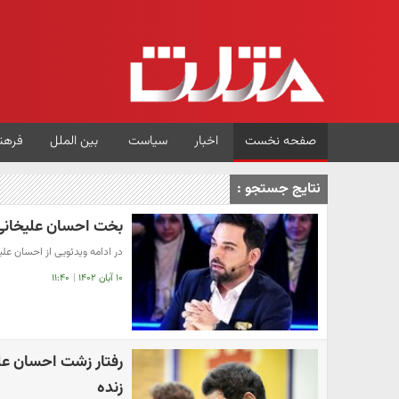
صفحه نخست
اخبار
سیاست
بین الملل
فرهن
نتایج جستجو :
بخت احسان علیخانی
در ادامه ویدئویی از احسان عل
۱۰ آبان ۱۴۰۲
|
۱۱:۴۰
رفتار زشت احسان علیخ
زنده