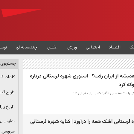
گ
اقتصاد
اجتماعی
ورزش
عکس
چندرسانه ای
نویس
جستجوی پ
میشه از ایران رفت؟ | استوری شهره لرستانی درباره
کلمات کل
که کرد
تاریخ آغاز
انی را مشاهده می کگنید که بسیار جنجالی شد
تاریخ پایا
لرستانی اشک همه را درآورد | کنایه شهره لرستانی
نمایش ب
سرویس: