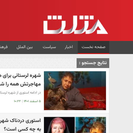
صفحه نخست
اخبار
سیاست
بین الملل
فرهن
نتایج جستجو :
شهره لرستانی برای ه
مهاجرتش همه را شو
در ادامه استوری از شهره لرست
۵ اسفند ۱۴۰۱
|
۱۰:۲۲
استوری دردناک شهره 
به چه کسی است؟