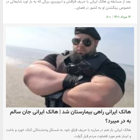
بعد از مسابقه ی هالک ایرانی با حریف قزاقش و آبروریزی بزرگی که به بار آورد شایعاتی در
خصوص برنگشتن او به کشور در فضای…
۱۲ مرداد ۱۴۰۱
|
۸:۰
هالک ایرانی راهی بیمارستان شد | هالک ایرانی جان سالم
به در میبرد؟
هالک ایرانی باز هم در مبارزه با حریف قزاق خود به شسکل وحشتناکی کتک خورد و باخت
و اینبار هم مورد قضاوت مردم قرار گرفت