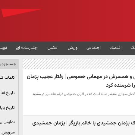
گ
اقتصاد
اجتماعی
ورزش
عکس
چندرسانه ای
نویس
جستجوی پ
 و همسرش در مهمانی خصوصی | رفتار عجیب پژمان
کلمات کل
شرمنده کرد
تاریخ آغاز
 فضای مجازی منتشر شده است که در اکران خصوصی فیلم علف زار در مشهد
تاریخ پایا
نمایش ب
 پژمان جمشیدی با خانم بازیگر | پژمان جمشیدی
سرویس: