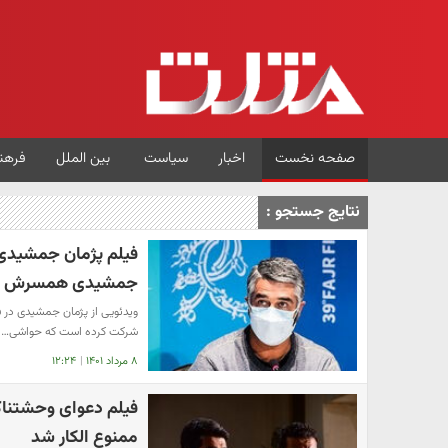
صفحه نخست
اخبار
سیاست
بین الملل
فرهن
نتایج جستجو :
فیلم پژمان جمشیدی
جمشیدی همسرش را 
ویدئویی از پژمان جمشیدی در
شرکت کرده است که حواشی…
۸ مرداد ۱۴۰۱
|
۱۲:۲۴
فیلم دعوای وحشتناک
ممنوع الکار شد