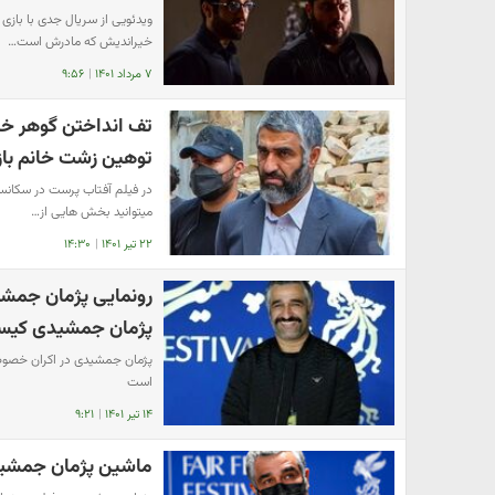
ویدئویی از سریال جدی با باز
خیراندیش که مادرش است…
۷ مرداد ۱۴۰۱
|
۹:۵۶
تف انداختن گوهر خی
توهین زشت خانم باز
در فیلم آفتاب پرست در سکانسی
میتوانید بخش هایی از…
۲۲ تیر ۱۴۰۱
|
۱۴:۳۰
رونمایی پژمان جمش
پژمان جمشیدی کی
پژمان جمشیدی در اکران خصوص
است
۱۴ تیر ۱۴۰۱
|
۹:۲۱
ماشین پژمان جمشی