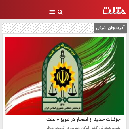
آذربایجان شرقی
جزئیات جدید از انفجار در تبریز + علت
تکذیب هدف قرار گرفتن اماکن انتظامی در آذربایجان‌شرقی