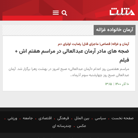
آرمان خانواده غزاله
آرمان و غزاله| قصاص| ماجرای قتل| رضایت اولیای دم
ضجه های مادر آرمان عبدالعالی در مراسم هفتم اش +
فیلم
مراسم هفتمین روز اعدام «آرمان عبدالعالی» صبح امروز در بهشت زهرا برگزار شد. آرمان
عبدالعالی صبح روز چهارشنبه سوم آذرماه…
۱۰ آذر ۱۴۰۰
|
۱۳:۱۵
صفحه نخست
سیاسی
بین الملل
فرهنگی
اقتصادی
جامعه
ورزشی
عکس
چندرسانه ای