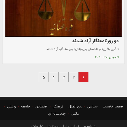
دو روزنامه‌نگار آزاد شدند
«نگین باقری» و «احسان پیربرناش» روزنامه‌نگار، آزاد شدند.
۱۹ بهمن ۱۴۰۱
|
۲۱:۱۶
۱
۵
۴
۳
۲
صفحه نخست
سیاسی
بین الملل
فرهنگی
اقتصادی
جامعه
ورزشی
عکس
چندرسانه ای
درباره ما
تماس باما
پیوندها
تبلیغات