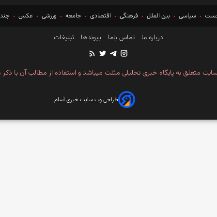
خست
سیاسی
بین الملل
فرهنگی
اقتصادی
جامعه
ورزشی
عکس
چندر
درباره ما
تماس باما
پیوندها
تبلیغات
ایت متعلق به پایگاه خبری تحلیلی مثلث میباشد و استفاده از مطالب آن با ذکر م
طراحی وب سایت خبری آسام