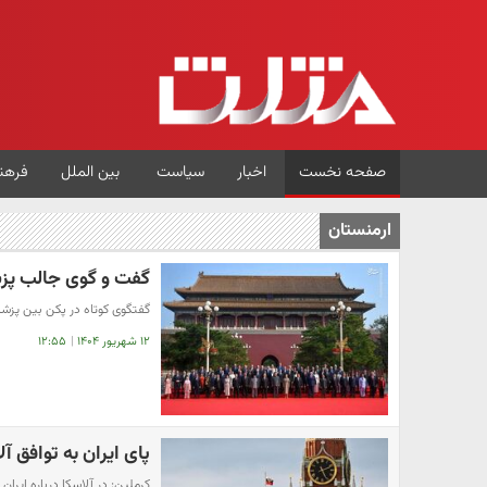
صفحه نخست
اخبار
سیاست
بین الملل
فرهن
ارمنستان
گفت و گوی جالب پزشک
گفتگوی کوتاه در پکن بین پزشکی
۱۲ شهریور ۱۴۰۴
|
۱۲:۵۵
پای ایران به توافق آل
کرملین:‌ در آلاسکا درباره ای