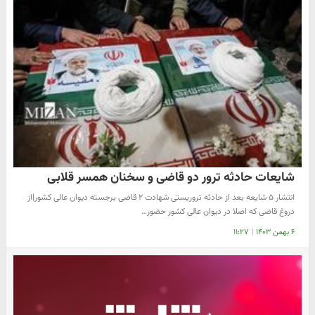
شایعات حادثه ترور دو قاضی و سخنان همسر قلابی
انتشار ۵ شایعه بعد از حادثه تروریستی شهادت ۲ قاضی برجسته دیوان عالی کشور|از
دروغ قاضی که اصلا در دیوان عالی کشور حضور…
۶ بهمن ۱۴۰۳
|
۱۱:۲۷