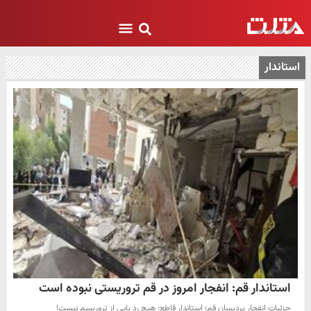
استاندار
استاندار قم: انفجار امروز در قم تروریستی نبوده است
جزئیات انفجار پردیسان قم؛ استاندار قاطع: هیچ رد پایی از تروریسم نیست!