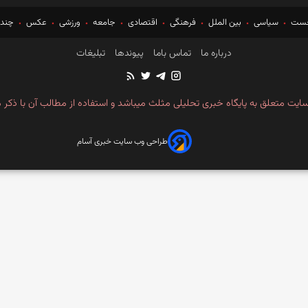
خست
سیاسی
بین الملل
فرهنگی
اقتصادی
جامعه
ورزشی
عکس
چندر
درباره ما
تماس باما
پیوندها
تبلیغات
ایت متعلق به پایگاه خبری تحلیلی مثلث میباشد و استفاده از مطالب آن با ذکر م
طراحی وب سایت خبری آسام