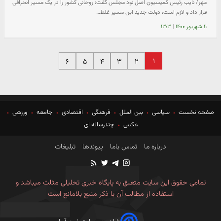
مهر/ نایب رئیس کمیسیون اصل نود مجلس گفت: روحانی کشور را در یک مسیر انحرافی
قرار داد و لازم است، دولت جدید این مسیر غلط…
۱۱ شهریور ۱۴۰۰
|
۱۳:۳
۱
۶
۵
۴
۳
۲
صفحه نخست
سیاسی
بین الملل
فرهنگی
اقتصادی
جامعه
ورزشی
عکس
چندرسانه ای
درباره ما
تماس باما
پیوندها
تبلیغات
تمامی حقوق این سایت متعلق به پایگاه خبری تحلیلی مثلث میباشد و
استفاده از مطالب آن با ذکر منبع بلامانع است