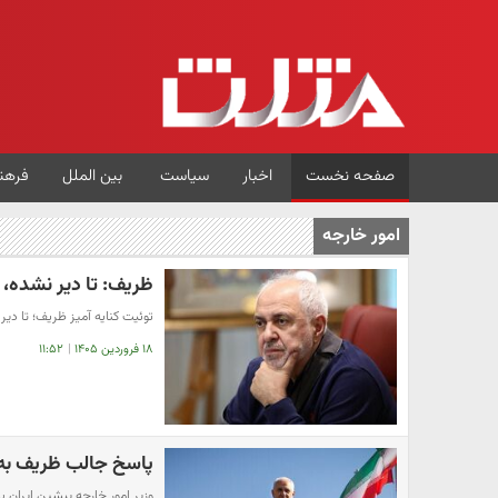
صفحه نخست
اخبار
سیاست
بین الملل
فرهن
امور خارجه
ظریف: تا دیر نشده، 
توئیت کنایه آمیز ظریف؛ تا دیر
۱۸ فروردین ۱۴۰۵
|
۱۱:۵۲
پاسخ جالب ظریف به
وزیر امور خارجه پیشین ایران ب