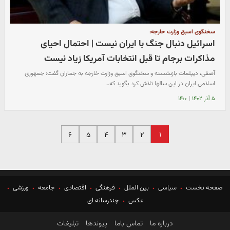
سخنگوی اسبق وزارت خارجه:
اسرائیل دنبال جنگ با ایران نیست | احتمال احیای
مذاکرات برجام تا قبل انتخابات آمریکا زیاد نیست
آصفی، دیپلمات بازنشسته و سخنگوی اسبق وزارت خارجه به جماران گفت: جمهوری
اسلامی ایران در این سالها تلاش کرد بگوید که…
۵ آذر ۱۴۰۲
|
۱۴:۰
۱
۶
۵
۴
۳
۲
صفحه نخست
سیاسی
بین الملل
فرهنگی
اقتصادی
جامعه
ورزشی
عکس
چندرسانه ای
درباره ما
تماس باما
پیوندها
تبلیغات