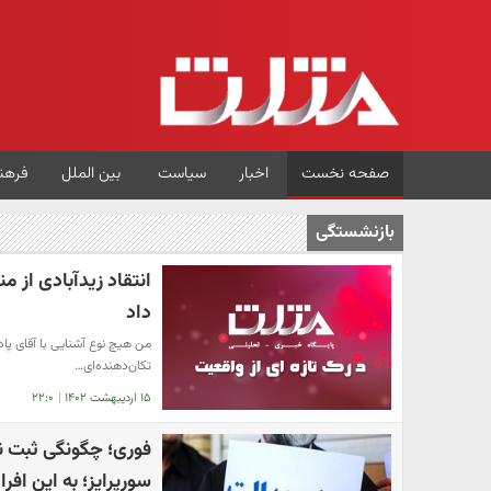
صفحه نخست
اخبار
سیاست
بین الملل
فرهن
بازنشستگی
انتقاد زیدآبادی از من
داد
من هیچ نوع آشنایی با آقای پادام
تکان‌دهنده‌ای…
۱۵ اردیبهشت ۱۴۰۲
|
۲۲:۰
فوری؛ چگونگی ثبت نا
سورپرایز؛ به این افر