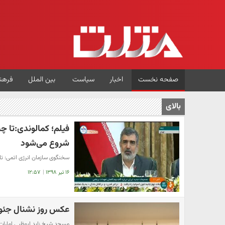
صفحه نخست
اخبار
سیاست
بین الملل
فرهن
بالای
شروع می‌شود
سخنگوی سازمان انرژی اتمی: تا چند ساعت
۱۶ تیر ۱۳۹۸
|
۱۲:۵۷
عکس روز نشنال جئوگر
مسجد شیخ زاید ابوظبی امارات 