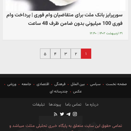
سورپرایز بانک ملت برای متقاضیان وام فوری | پرداخت وام
فوری 100 میلیونی بدون ضامن ظرف 48 ساعت
۳۱ اردیبهشت ۱۴۰۲
|
۱۲:۴۰
۱
۵
۴
۳
۲
صفحه نخست
سیاسی
بین الملل
فرهنگی
اقتصادی
جامعه
ورزشی
عکس
چندرسانه ای
درباره ما
تماس باما
پیوندها
تبلیغات
تمامی حقوق این سایت متعلق به پایگاه خبری تحلیلی مثلث میباشد و