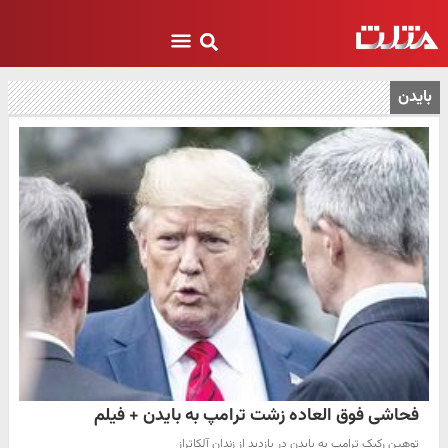
بایدن
فحاشی فوق العاده زشت ترامپ به بایدن + فیلم
توهین رکیک ترامپ به بایدن در بازدید از زندان آلکاتراز