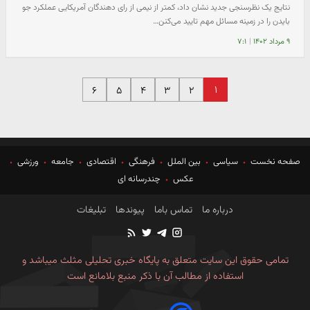
نتایج یک نظرسنجی جدید نشان داد، کمتر از نیمی از رای دهندگان آمریکایی عملکرد جو
بایدن را در زمینه مسائل مهم تایید می‌کنن…
۹ مرداد ۱۴۰۲
|
۷:۱
۱
۶
۵
۴
۳
۲
صفحه نخست
سیاسی
بین الملل
فرهنگی
اقتصادی
جامعه
ورزشی
عکس
چندرسانه ای
درباره ما
تماس باما
پیوندها
تبلیغات
تمامی حقوق این سایت متعلق به پایگاه خبری تحلیلی مثلث میباشد و
استفاده از مطالب آن با ذکر منبع بلامانع است