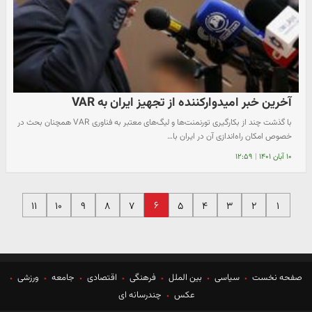
آخرین خبر امیدوارکننده از تجهیز ایران به VAR
با گذشت چند از بکارگیری تورنمنت‌ها و لیگ‌های معتبر به فناوری VAR همچنان بحث در
خصوص امکان راه‌اندازی آن در ایران با…
۱۰ آبان ۱۴۰۱
|
۱۲:۵۹
۶
۱۱
۱۰
۹
۸
۷
۵
۴
۳
۲
۱
صفحه نخست
سیاسی
بین الملل
فرهنگی
اقتصادی
جامعه
ورزشی
عکس
چندرسانه ای