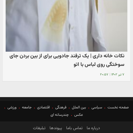
نکات خانه داری | یک ترفند جادویی برای از بین بردن جای
سوختگی روی لباس با اتو
۷ تیر ۱۴۰۲
|
۲۰:۵۷
صفحه نخست
سیاسی
بین الملل
فرهنگی
اقتصادی
جامعه
ورزشی
عکس
چندرسانه ای
درباره ما
تماس باما
پیوندها
تبلیغات