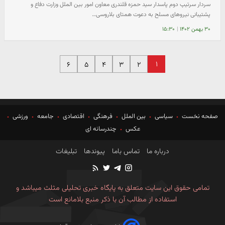
سردار سرتیپ دوم پاسدار سید حمزه قلندری معاون امور بین الملل وزارت دفاع و
پشتیبانی نیروهای مسلح به دعوت همتای بلاروسی…
۳۰ بهمن ۱۴۰۲
|
۱۵:۳۰
۱
۶
۵
۴
۳
۲
صفحه نخست
سیاسی
بین الملل
فرهنگی
اقتصادی
جامعه
ورزشی
عکس
چندرسانه ای
درباره ما
تماس باما
پیوندها
تبلیغات
تمامی حقوق این سایت متعلق به پایگاه خبری تحلیلی مثلث میباشد و
استفاده از مطالب آن با ذکر منبع بلامانع است