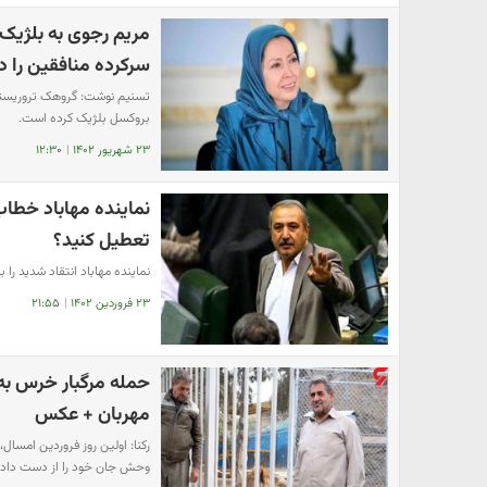
مریم رجوی به بلژیک م
سرکرده منافقین را د
تسنیم نوشت: گروهک تروریستی 
بروکسل بلژیک کرده است.
۲۳ شهریور ۱۴۰۲
|
۱۲:۳۰
نماینده مهاباد خطاب
تعطیل کنید؟
نماینده مهاباد انتقاد شدید را ب
۲۳ فروردین ۱۴۰۲
|
۲۱:۵۵
حمله مرگبار خرس به
مهربان + عکس
رکنا: اولین روز فروردین امس
وحش جان خود را از دست داد.