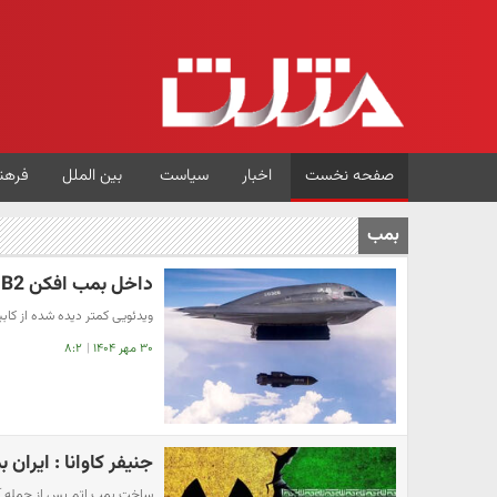
صفحه نخست
اخبار
سیاست
بین الملل
فرهن
بمب
داخل بمب افکن B2 که در بمباران تاسیسات فردو استفاده شد + فیلم
ویدئویی کمتر دیده شده از کابین بمب‌افکن
۳۰ مهر ۱۴۰۴
|
۸:۲
جنیفر کاوانا : ایران
ساخت بمب اتم پس از حمله آمر