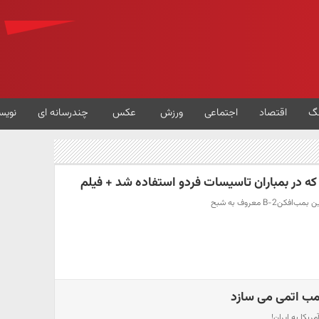
گ
اقتصاد
اجتماعی
ورزش
عکس
چندرسانه ای
نویس
B-2 معروف به شبح
 بمب اتمی می سازد
یکا به ایران!