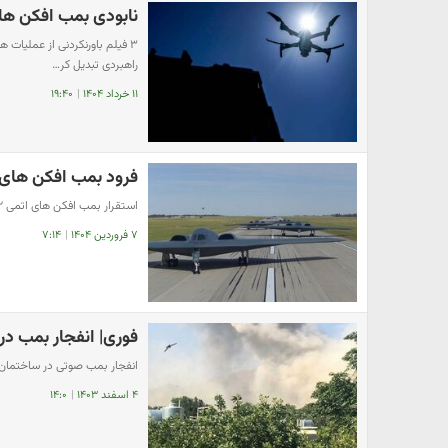
نابودی بمب افکن های
۳ فیلم باورنکردنی از عملیات 
راهبردی تبدیل کر…
۱۱ خرداد ۱۴۰۴
|
۱۹:۴۰
فرود بمب افکن های اتمی B۲ آمریکا در نزدیکی
استقرار بمب افکن های اتمی B۲ آمریکا در نزدیک ایران
۷ فروردین ۱۴۰۴
|
۷:۱۴
فوری| انفجار بمب د
انفجار بمب صوتی در ساختمان 
۴ اسفند ۱۴۰۳
|
۱۴:۰