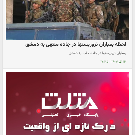
لحظه بمباران تروریستها در جاده منتهی به دمشق
بمباران تروریستها در جاده حلب به دمشق
۱۳ آذر ۱۴۰۳
|
۱۷:۳۵