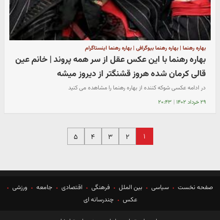
بهاره رهنما | بهاره رهنما بیوگرافی | بهاره رهنما اینستاگرام
بهاره رهنما با این عکس عقل از سر همه پروند | خانم عین
قالی کرمان شده هروز قشنگتر از دیروز میشه
در ادامه عکسی شوکه کننده از بهاره رهنما را مشاهده می کنید
۲۹ خرداد ۱۴۰۲
|
۲۰:۴۳
۱
۵
۴
۳
۲
صفحه نخست
سیاسی
بین الملل
فرهنگی
اقتصادی
جامعه
ورزشی
عکس
چندرسانه ای