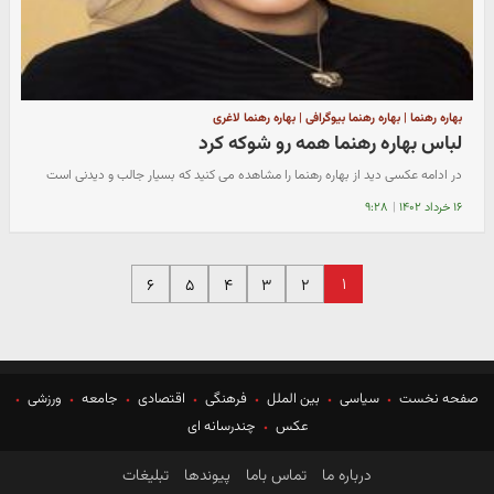
بهاره رهنما | بهاره رهنما بیوگرافی | بهاره رهنما لاغری
لباس بهاره رهنما همه رو شوکه کرد
در ادامه عکسی دید از بهاره رهنما را مشاهده می کنید که بسیار جالب و دیدنی است
۱۶ خرداد ۱۴۰۲
|
۹:۲۸
۱
۶
۵
۴
۳
۲
صفحه نخست
سیاسی
بین الملل
فرهنگی
اقتصادی
جامعه
ورزشی
عکس
چندرسانه ای
درباره ما
تماس باما
پیوندها
تبلیغات