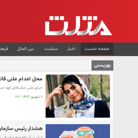
صفحه نخست
اخبار
سیاست
بین الملل
فرهن
بهزیستی
محل اعدام علنی قاتل
اجرای علنی حکم قاتل الهه حسی
۶ شهریور ۱۴۰۴
|
۷:۲
هشدار رئیس سازمان ب
ایران در آستانه موج میانسالی مخاطره آمیز؛۱۰ میلی