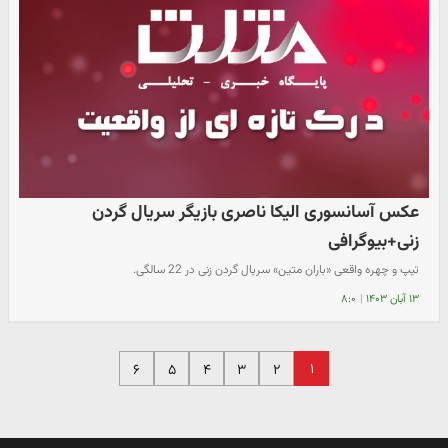
عکس آسانسوری الیکا ناصری بازیگر سریال گردن
زنی+بیوگرافی
تیپ و چهره واقعی «باران متین» سریال گردن زنی در 22 سالگی.
۱۳ آبان ۱۴۰۳
|
۸:۰
۱
۶
۵
۴
۳
۲