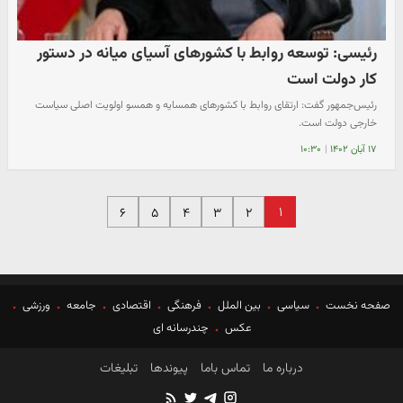
رئیسی: توسعه روابط با کشورهای آسیای میانه در دستور
کار دولت است
رئیس‌جمهور گفت: ارتقای روابط با کشورهای همسایه و همسو اولویت اصلی سیاست
خارجی دولت است.
۱۷ آبان ۱۴۰۲
|
۱۰:۳۰
۱
۶
۵
۴
۳
۲
صفحه نخست
سیاسی
بین الملل
فرهنگی
اقتصادی
جامعه
ورزشی
عکس
چندرسانه ای
درباره ما
تماس باما
پیوندها
تبلیغات