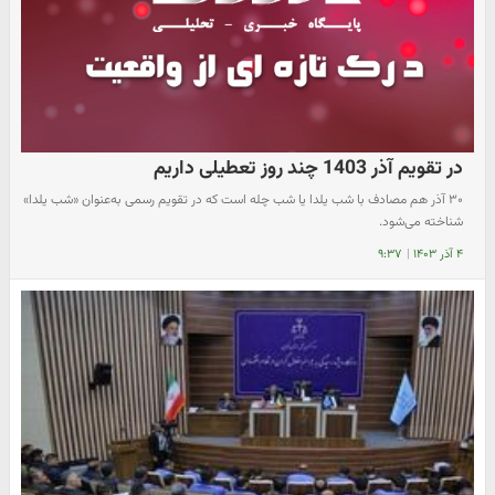
در تقویم آذر 1403 چند روز تعطیلی داریم
۳۰ آذر هم مصادف با شب یلدا یا شب چله است که در تقویم رسمی به‌عنوان «شب یلدا»
شناخته می‌شود.
۴ آذر ۱۴۰۳
|
۹:۳۷