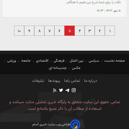
نکات را برای شما شرح می‌دهیم تا هنگام…
۵ مهر ۱۴۰۳
|
۱۷:۱۳
۵
۱۰
۹
۸
۷
۶
۴
۳
۲
۱
صفحه نخست
سیاسی
بین الملل
فرهنگی
اقتصادی
جامعه
ورزشی
عکس
چندرسانه ای
درباره ما
تماس باما
پیوندها
تبلیغات
تمامی حقوق این سایت متعلق به پایگاه خبری تحلیلی مثلث میباشد و
استفاده از مطالب آن با ذکر منبع بلامانع است
طراحی وب سایت خبری آسام