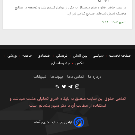
در عصر حاضر، فناوری‌های دیجیتال به یکی از عوامل کلیدی رشد و توسعه در صنایع
مختلف تبدیل شده‌اند. صنایع غذایی نیز از…
۲ مهر ۱۴۰۳
|
۹:۴۸
صفحه نخست
سیاسی
بین الملل
فرهنگی
اقتصادی
جامعه
ورزشی
عکس
چندرسانه ای
درباره ما
تماس باما
پیوندها
تبلیغات
تمامی حقوق این سایت متعلق به پایگاه خبری تحلیلی مثلث میباشد و
استفاده از مطالب آن با ذکر منبع بلامانع است
طراحی وب سایت خبری آسام