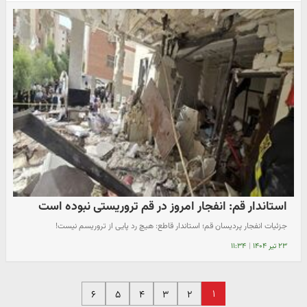
استاندار قم: انفجار امروز در قم تروریستی نبوده است
جزئیات انفجار پردیسان قم؛ استاندار قاطع: هیچ رد پایی از تروریسم نیست!
۲۳ تیر ۱۴۰۴
|
۱۱:۳۴
۱
۶
۵
۴
۳
۲