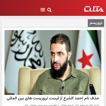
تروریسم
حذف نام احمد الشرع از لیست تروریست های بین المللی
احمد الشرع سفید شد! خروج جولانی از فهرست تروریستی سازمان ملل