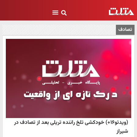
تصادف
(ویدئو۱۶+) خودکشی تلخ راننده تریلی بعد از تصادف در
شیراز