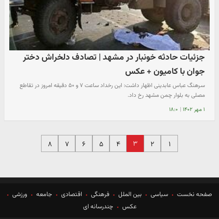
جزئیات حادثه خونبار در مشهد | تصادف دلخراش دختر
جوان با کامیون + عکس
سرهنگ عباس عابدینی اظهار داشت: این رخداد ساعت ۷ و ۵۰ دقیقه امروز در تقاطع
مصلی به بلوار چمن مشهد رخ داد.
۱ مهر ۱۴۰۲
|
۱۸:۰
۳
۸
۷
۶
۵
۴
۲
۱
صفحه نخست
سیاسی
بین الملل
فرهنگی
اقتصادی
جامعه
ورزشی
عکس
چندرسانه ای