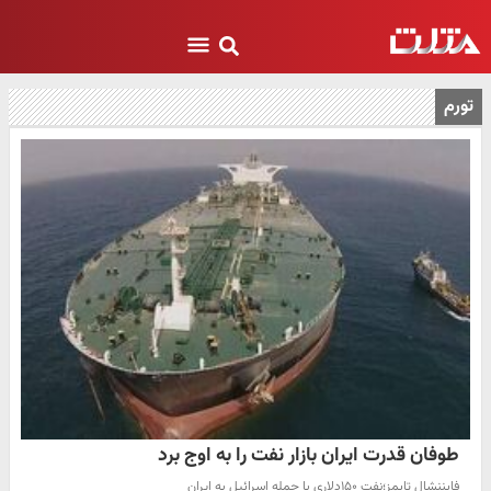
تورم
طوفان قدرت ایران بازار نفت را به اوج برد
فایننشال تایمز؛نفت ۱۵۰دلاری با حمله اسرائیل به ایران