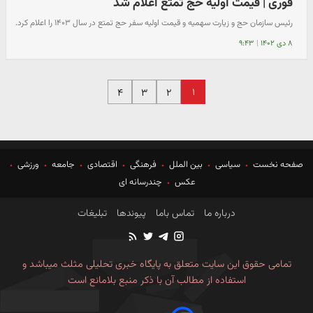
فوری | قیمت اولیه حج تمتع اعلام شد
رئیس سازمان حج و زیارت سهمیه و قیمت اولیه سفر حج تمتع در سال ۱۴۰۳ را اعلام کرد.
۸ دی ۱۴۰۲
|
۹:۴۳
۱
۴
۳
۲
صفحه نخست
سیاسی
بین الملل
فرهنگی
اقتصادی
جامعه
ورزشی
عکس
چندرسانه ای
درباره ما
تماس باما
پیوندها
تبلیغات
تمامی حقوق این سایت متعلق به پایگاه خبری تحلیلی مثلث میباشد و
استفاده از مطالب آن با ذکر منبع بلامانع است