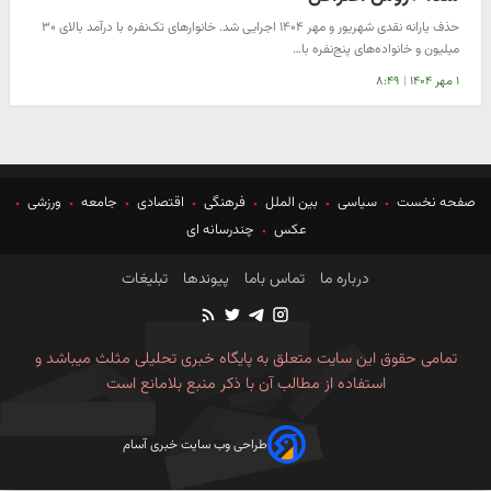
حذف یارانه نقدی شهریور و مهر ۱۴۰۴ اجرایی شد. خانوارهای تک‌نفره با درآمد بالای ۳۰
میلیون و خانواده‌های پنج‌نفره با…
۱ مهر ۱۴۰۴
|
۸:۴۹
صفحه نخست
سیاسی
بین الملل
فرهنگی
اقتصادی
جامعه
ورزشی
عکس
چندرسانه ای
درباره ما
تماس باما
پیوندها
تبلیغات
تمامی حقوق این سایت متعلق به پایگاه خبری تحلیلی مثلث میباشد و
استفاده از مطالب آن با ذکر منبع بلامانع است
طراحی وب سایت خبری آسام