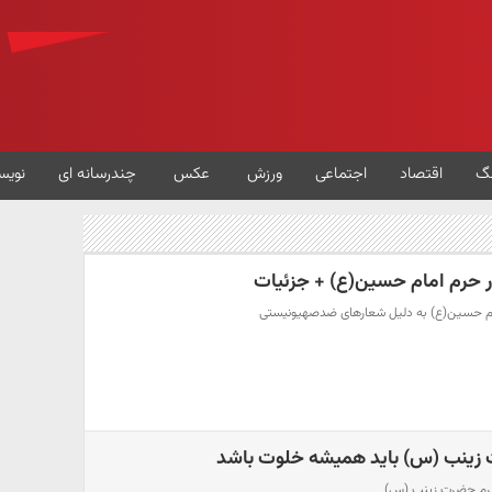
گ
اقتصاد
اجتماعی
ورزش
عکس
چندرسانه ای
نویس
 زینب (س) باید همیشه خلوت باشد
 حرم حضرت زینب (س)