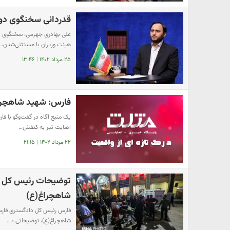
قدردانی سخنگوی دول
علی بهادری جهرمی، سخنگوی دو
هیئت وزیران با مستثنی‌شدن…
۲۵ مرداد ۱۴۰۲
|
۱۳:۴۶
فارس: شهید شاهچرا
یک منبع آگاه در گفت‌وگو با فا
اصابت تیر به کتفش…
۲۲ مرداد ۱۴۰۲
|
۲۱:۱۵
توضیحات رئیس کل د
شاهچراغ(ع)
فارس رئیس کل دادگستری فارس 
شاهچراغ(ع)، توضیحاتی د…