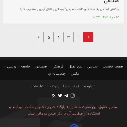
صدیقی
واکنش ابطحی به استعفای کاظم صدیقی/ روحانی و ناطق نوری را منصوب کنید
۱۳ مرداد ۱۴۰۴
|
۱۰:۳۳
۱
۶
۵
۴
۳
۲
صفحه نخست
سیاسی
بین الملل
فرهنگی
اقتصادی
جامعه
ورزشی
عکس
چندرسانه ای
درباره ما
تماس باما
پیوندها
تبلیغات
تمامی حقوق این سایت متعلق به پایگاه خبری تحلیلی مثلث میباشد و
استفاده از مطالب آن با ذکر منبع بلامانع است