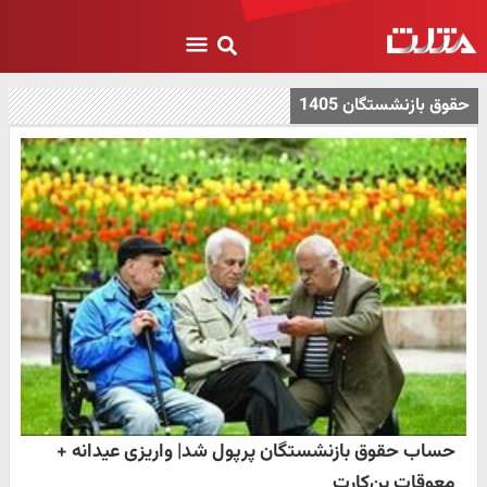
حقوق بازنشستگان 1405
حساب حقوق بازنشستگان پرپول شد| واریزی عیدانه +
معوقات بن‌کارت