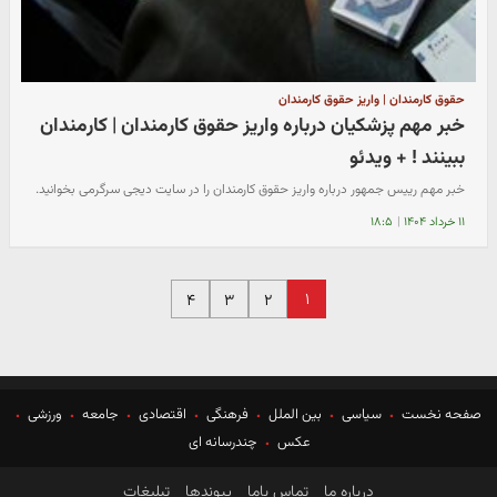
حقوق کارمندان | واریز حقوق کارمندان
خبر مهم پزشکیان درباره واریز حقوق کارمندان | کارمندان
ببینند ! + ویدئو
خبر مهم رییس جمهور درباره واریز حقوق کارمندان را در سایت دیجی سرگرمی بخوانید.
۱۱ خرداد ۱۴۰۴
|
۱۸:۵
۱
۴
۳
۲
صفحه نخست
سیاسی
بین الملل
فرهنگی
اقتصادی
جامعه
ورزشی
عکس
چندرسانه ای
درباره ما
تماس باما
پیوندها
تبلیغات