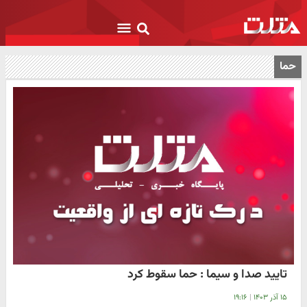
حما
تایید صدا و سیما : حما سقوط کرد
۱۵ آذر ۱۴۰۳
|
۱۹:۱۶