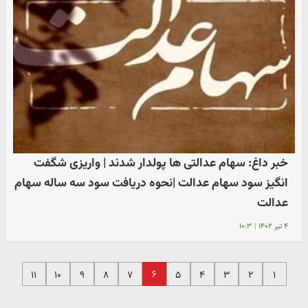
خبر داغ: سهام عدالتی ها پولدار شدند | واریزی شگفت
انگیز سود سهام عدالت |نحوه دریافت سود سه ساله سهام
عدالت
۴ تیر ۱۴۰۲
|
۱۰:۳
۶
۱۱
۱۰
۹
۸
۷
۵
۴
۳
۲
۱