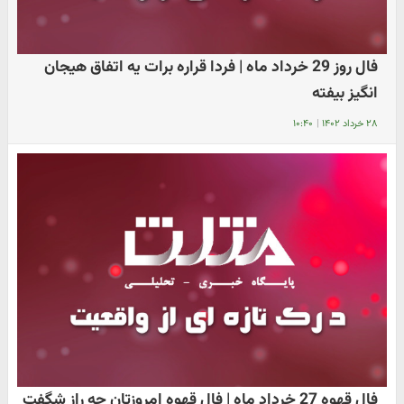
فال روز 29 خرداد ماه | فردا قراره برات یه اتفاق هیجان
انگیز بیفته
۲۸ خرداد ۱۴۰۲
|
۱۰:۴۰
فال قهوه 27 خرداد ماه | فال قهوه امروزتان چه راز شگفت