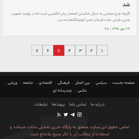
شد
اگرچه طرح مجلس به دنبال شکستن انحصار زبان انگلیسی است اما در نهایت تصویب
چنین طرحی باعث فربه‌تر شدن آموزشگاه‌ها شده و…
۲۳ مهر ۱۳۹۸
|
۹:۷
۵
۷
۶
۴
۳
۲
۱
صفحه نخست
سیاسی
بین الملل
فرهنگی
اقتصادی
جامعه
ورزشی
عکس
چندرسانه ای
درباره ما
تماس باما
پیوندها
تبلیغات
تمامی حقوق این سایت متعلق به پایگاه خبری تحلیلی مثلث میباشد و
استفاده از مطالب آن با ذکر منبع بلامانع است