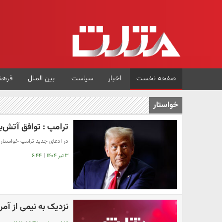
صفحه نخست
اخبار
سیاست
بین الملل
فرهن
خواستار
ترامپ : توافق آتش‌ب
در ادعای جدید ترامپ خواستار پ
۳ تیر ۱۴۰۴
|
۶:۴۴
نزدیک به نیمی از آم