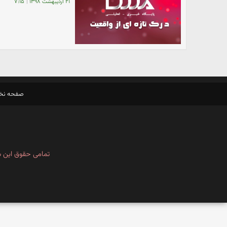
۲۱ اردیبهشت ۱۳۹۸
|
۷:۱۵
صفحه ن
تمامی حقوق این س